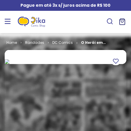
Pague em até 3x s/ juros acima de R$ 100
Raridades
DC Comics
O Herói em
Formatinho -
2ª Série # 03 -
Sargento Rock