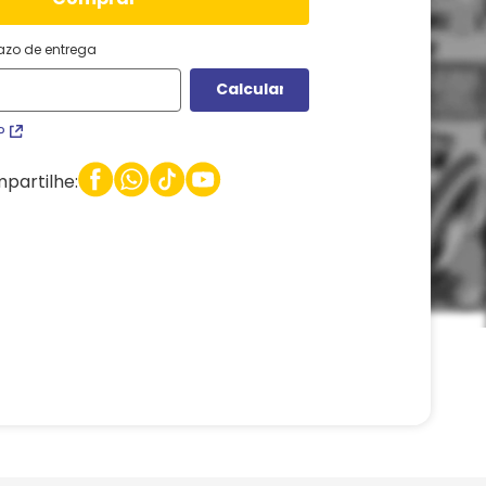
razo de entrega
P
partilhe: