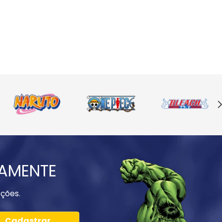
IAMENTE
ções.
Cadastrar