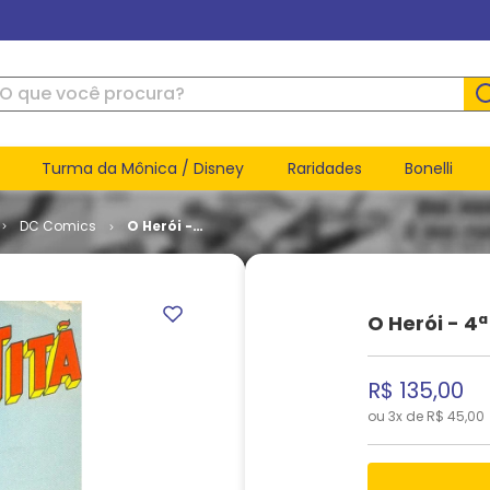
ue você procura?
Turma da Mônica / Disney
Raridades
Bonelli
DC Comics
O Herói -
4ª Série #
33 - Turma
Titã
O Herói - 4ª
R$
135
,
00
ou
3
x de
R$
45
,
00