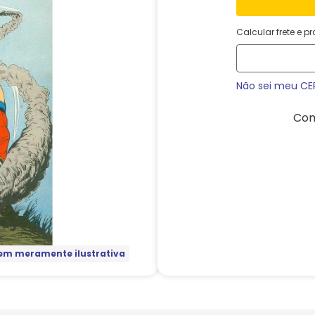
Calcular frete e p
Não sei meu CE
Com
m meramente ilustrativa