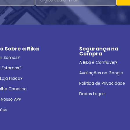
o Sobre a Rika
Segurança na 
Compra
m Somos?
A Rika é Confiável?
 Estamos?
Avaliações no Google
oja Física?
Política de Privacidade
alhe Conosco
Dados Legais
 Nosso APP
ões