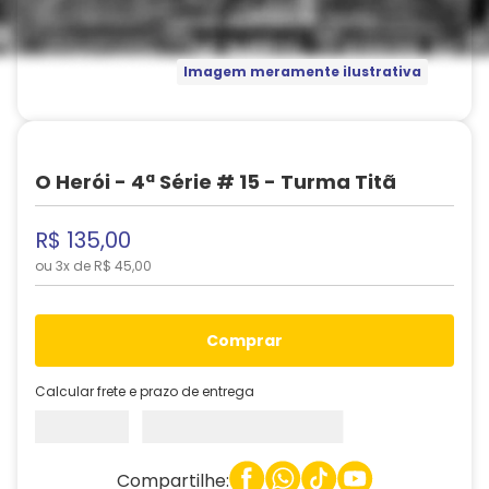
Imagem meramente ilustrativa
O Herói - 4ª Série # 15 - Turma Titã
R$
135
,
00
ou
3
x de
R$
45
,
00
comprar
Calcular frete e prazo de entrega
Compartilhe: