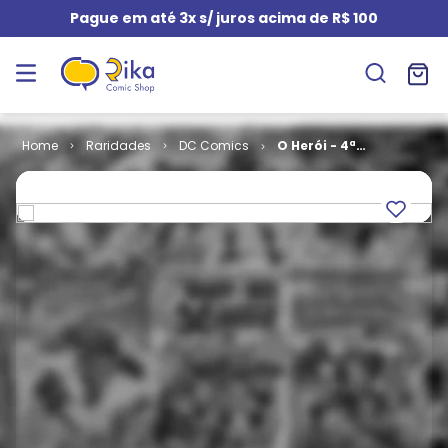
Pague em até 3x s/ juros acima de R$ 100
Raridades
DC Comics
O Herói - 4ª
Série # 15 -
Turma Titã