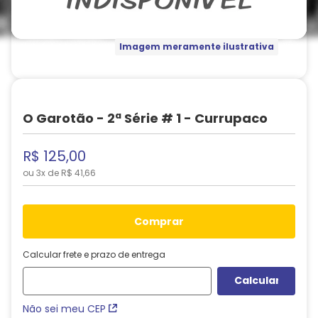
Imagem meramente ilustrativa
O Garotão - 2ª Série # 1 - Currupaco
R$
125
,
00
ou
3
x de
R$
41
,
66
comprar
Calcular frete e prazo de entrega
Não sei meu CEP