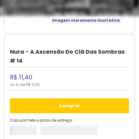
Imagem meramente ilustrativa
Nura - A Ascensão Do Clã Das Sombras
# 14
R$
11
,
40
ou
1
x de
R$
11
,
40
comprar
Calcular frete e prazo de entrega