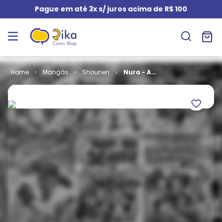
Pague em até 3x s/ juros acima de R$ 100
Mangás
Shounen
Nura - A
Ascensão do
Clã das
Sombras # 14