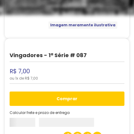
Imagem meramente ilustrativa
Vingadores - 1ª Série # 087
R$
7
,
00
ou
1
x de
R$
7
,
00
comprar
Calcular frete e prazo de entrega