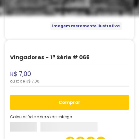
Imagem meramente ilustrativa
Vingadores - 1ª Série # 066
R$
7
,
00
ou
1
x de
R$
7
,
00
comprar
Calcular frete e prazo de entrega