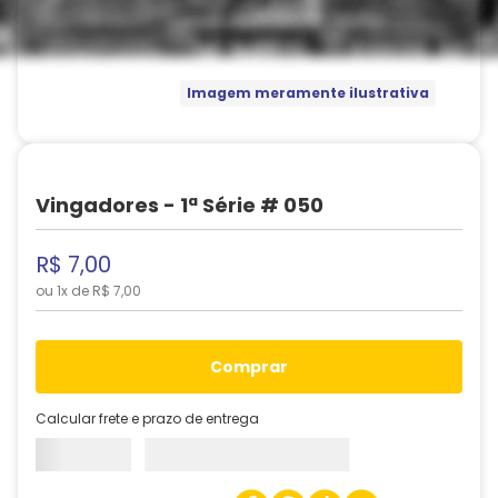
Imagem meramente ilustrativa
Vingadores - 1ª Série # 050
R$
7
,
00
ou
1
x de
R$
7
,
00
comprar
Calcular frete e prazo de entrega