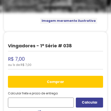
Imagem meramente ilustrativa
Vingadores - 1ª Série # 038
R$
7
,
00
ou
1
x de
R$
7
,
00
comprar
Calcular frete e prazo de entrega