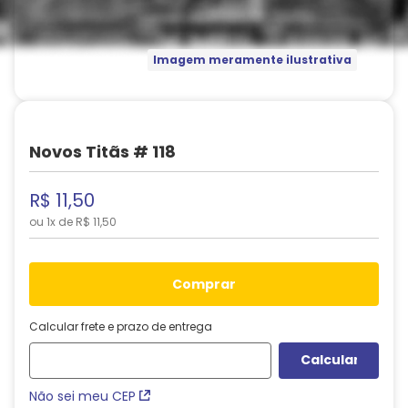
Imagem meramente ilustrativa
Novos Titãs # 118
R$
11
,
50
ou
1
x de
R$
11
,
50
comprar
Calcular frete e prazo de entrega
Não sei meu CEP