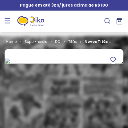
Pague em até 3x s/ juros acima de R$ 100
Super-heróis
DC
Titãs
Novos Titãs #
118