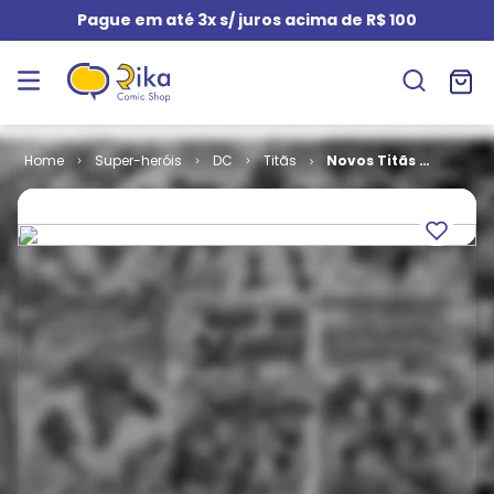
Pague em até 3x s/ juros acima de R$ 100
Super-heróis
DC
Titãs
Novos Titãs #
100