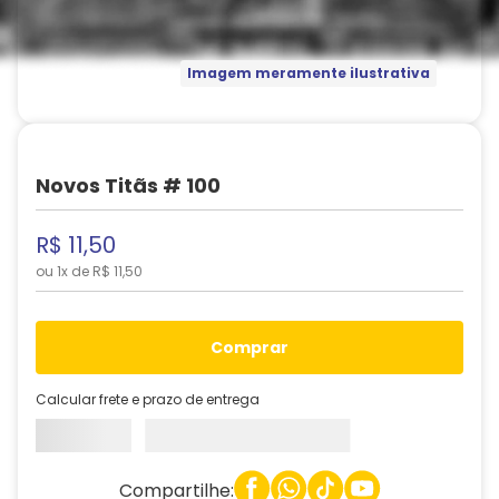
Imagem meramente ilustrativa
Novos Titãs # 100
R$
11
,
50
ou
1
x de
R$
11
,
50
comprar
Calcular frete e prazo de entrega
Compartilhe: