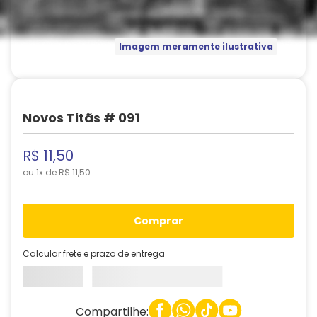
Imagem meramente ilustrativa
Novos Titãs # 091
R$
11
,
50
ou
1
x de
R$
11
,
50
comprar
Calcular frete e prazo de entrega
Compartilhe: