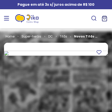
Pague em até 3x s/ juros acima de R$ 100
Super-heróis
DC
Titãs
Novos Titãs #
091