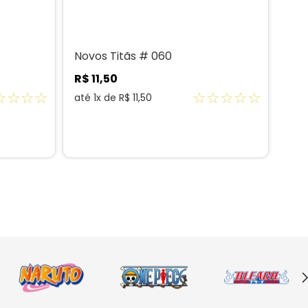
Novos Titãs # 060
Nov
R$
11
,
50
R$
☆
☆
☆
☆
☆
☆
☆
☆
☆
até
1
x de
R$
11
,
50
até