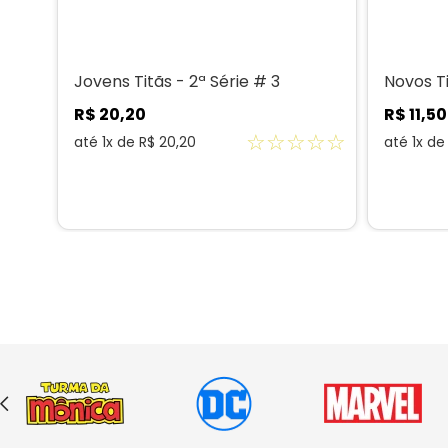
Jovens Titãs - 2ª Série # 3
Novos Ti
R$
20
,
20
R$
11
,
50
☆
☆
☆
☆
☆
☆
☆
até
1
x de
R$
20
,
20
até
1
x d