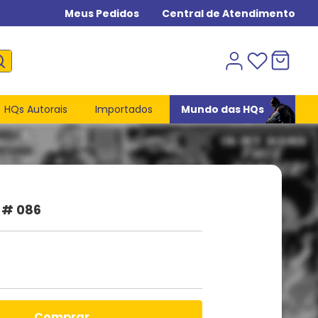
Meus Pedidos
Central de Atendimento
HQs Autorais
Importados
Mundo das HQs
 # 086
comprar