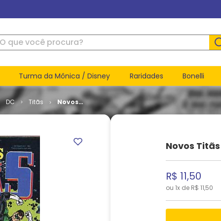
ue você procura?
Turma da Mônica / Disney
Raridades
Bonelli
DC
Titãs
Novos
Titãs #
086
Novos Titãs
R$
11
,
50
ou
1
x de
R$
11
,
50