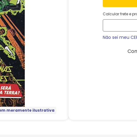
Calcular frete e p
Não sei meu CE
Com
m meramente ilustrativa