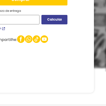
razo de entrega
P
partilhe: