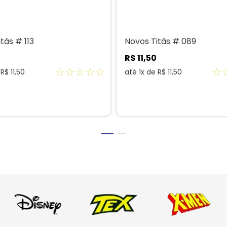
tãs # 113
Novos Titãs # 089
R$
11
,
50
☆
☆
☆
☆
☆
☆
e
R$
11
,
50
até
1
x de
R$
11
,
50