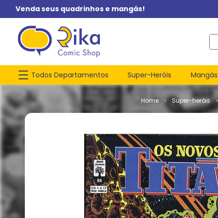
Venda seus quadrinhos e mangás!
O q
Todos Departamentos
Super-Heróis
Mangás
Super-heróis