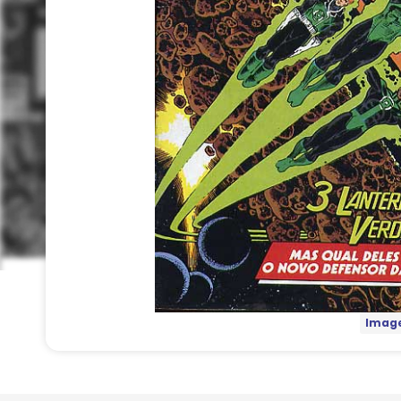
Image