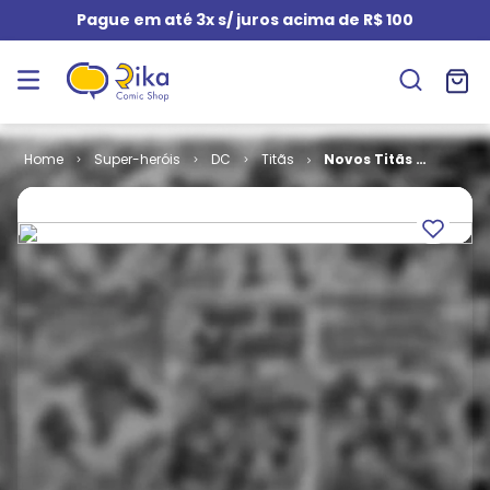
Pague em até 3x s/ juros acima de R$ 100
Super-heróis
DC
Titãs
Novos Titãs #
075