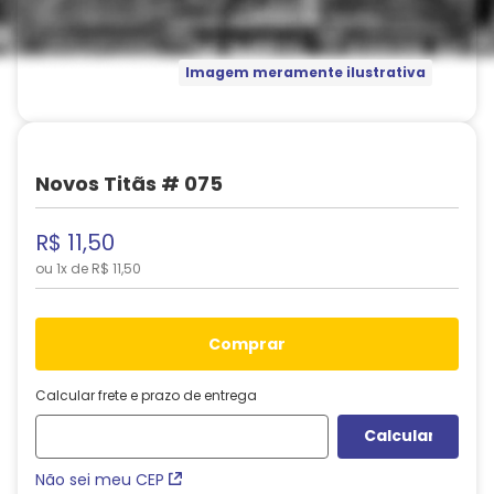
Imagem meramente ilustrativa
Novos Titãs # 075
R$
11
,
50
ou
1
x de
R$
11
,
50
comprar
Calcular frete e prazo de entrega
Não sei meu CEP