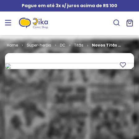
Pague em até 3x s/ juros acima de R$ 100
Super-heróis
DC
Titãs
Novos Titãs #
031