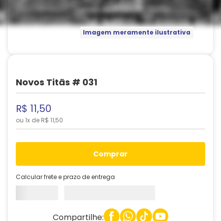
Imagem meramente ilustrativa
Novos Titãs # 031
R$
11
,
50
ou
1
x de
R$
11
,
50
comprar
Calcular frete e prazo de entrega
Compartilhe: