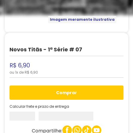
Imagem meramente ilustrativa
Novos Titãs - 1ª Série # 07
R$
6
,
90
ou
1
x de
R$
6
,
90
comprar
Calcular frete e prazo de entrega
Compartilhe: