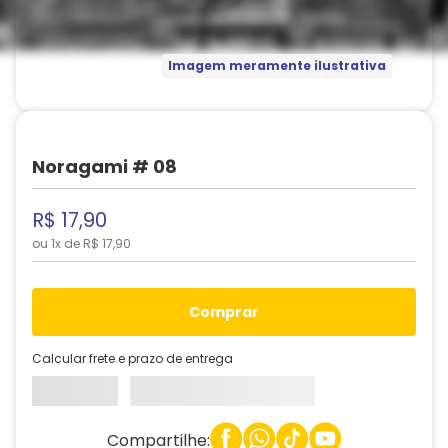
Imagem meramente ilustrativa
Noragami # 08
R$
17
,
90
ou
1
x de
R$
17
,
90
comprar
Calcular frete e prazo de entrega
Compartilhe: