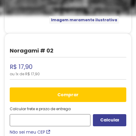
Imagem meramente ilustrativa
Noragami # 02
R$
17
,
90
ou
1
x de
R$
17
,
90
comprar
Calcular frete e prazo de entrega
Não sei meu CEP