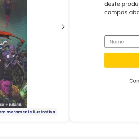
deste produ
campos aba
Com
m meramente ilustrativa