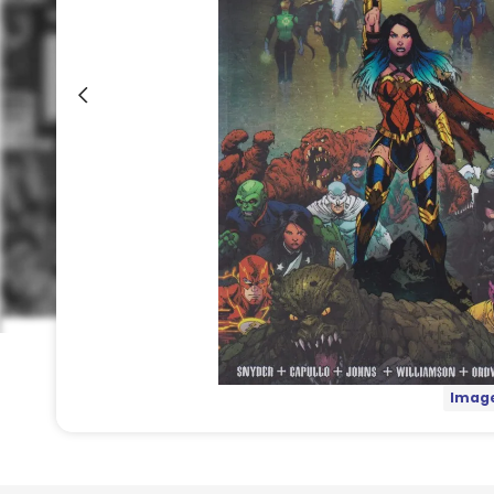
Image