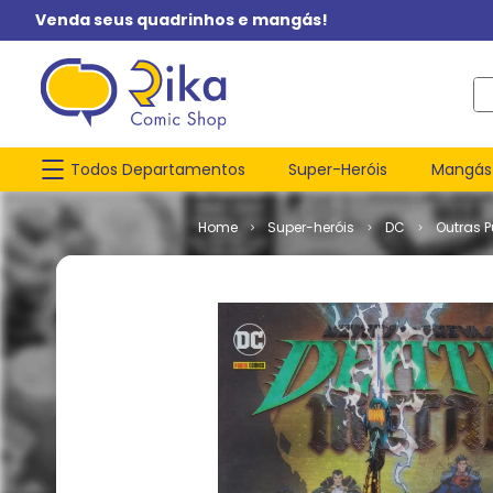
Venda seus quadrinhos e mangás!
O q
Todos Departamentos
Super-Heróis
Mangás
Super-heróis
DC
Outras 