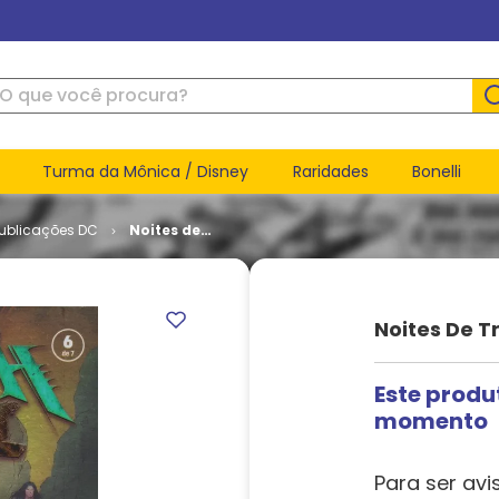
ue você procura?
Turma da Mônica / Disney
Raridades
Bonelli
Publicações DC
Noites de
Trevas -
Death
Metal # 6
Noites De T
Este produ
momento
Para ser avi