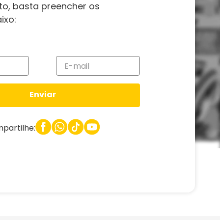
to, basta preencher os
ixo:
Enviar
partilhe: