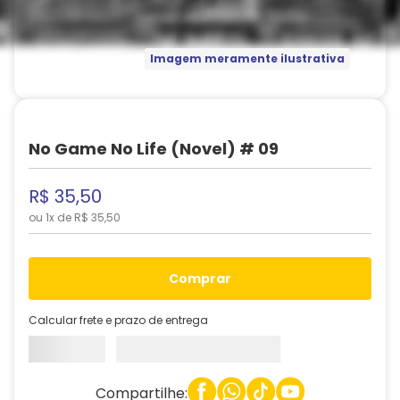
Imagem meramente ilustrativa
No Game No Life (Novel) # 09
R$
35
,
50
ou
1
x de
R$
35
,
50
comprar
Calcular frete e prazo de entrega
Compartilhe: