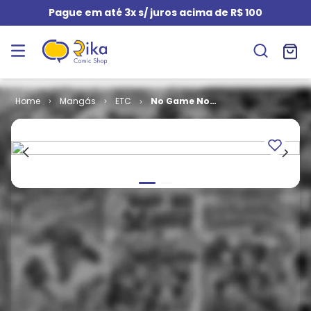
Pague em até 3x s/ juros acima de R$ 100
Mangás
ETC
No Game No
Life (Novel) #
09