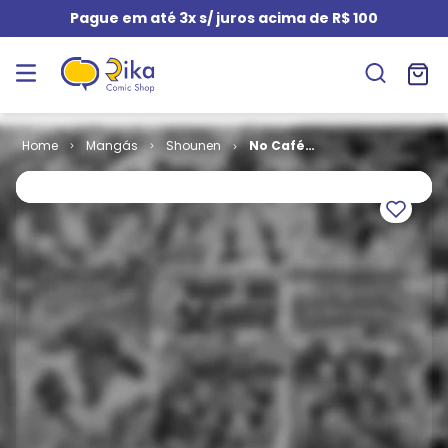
Pague em até 3x s/ juros acima de R$ 100
Mangás
Shounen
No Café
Kichijouji # 1