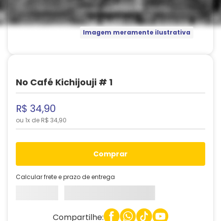
Imagem meramente ilustrativa
No Café Kichijouji # 1
R$
34
,
90
ou
1
x de
R$
34
,
90
comprar
Calcular frete e prazo de entrega
Compartilhe: