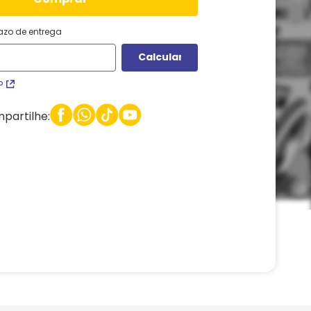
razo de entrega
P
partilhe: