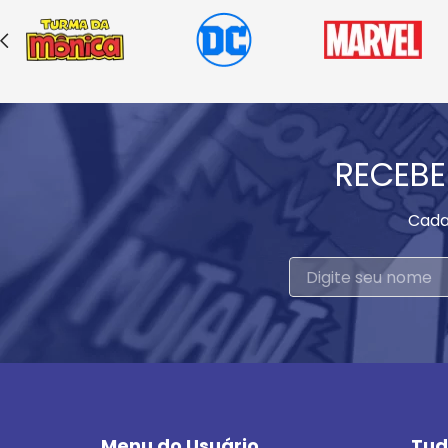
RECEBE
Cada
Menu do Usuário
Tud