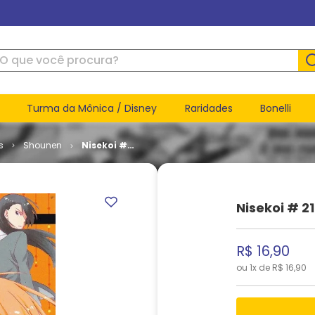
ue você procura?
Turma da Mônica / Disney
Raridades
Bonelli
s
Shounen
Nisekoi #
21
Nisekoi # 21
R$
16
,
90
ou
1
x de
R$
16
,
90