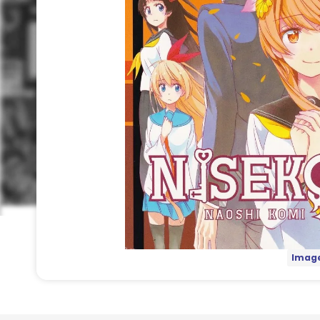
Image