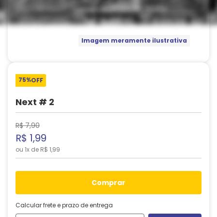
Imagem meramente ilustrativa
75%
OFF
Next # 2
R$
7
,
90
R$
1
,
99
ou
1
x de
R$
1
,
99
comprar
Calcular frete e prazo de entrega