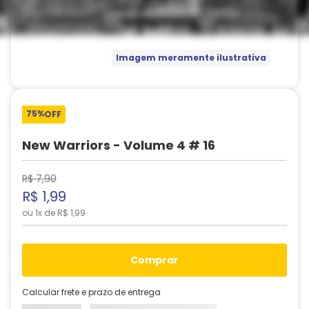
Imagem meramente ilustrativa
75%
OFF
New Warriors - Volume 4 # 16
R$
7
,
90
R$
1
,
99
ou
1
x de
R$
1
,
99
comprar
Calcular frete e prazo de entrega