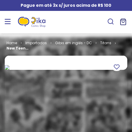
Pague em até 3x s/ juros acima de R$ 100
Importados
Gibis em inglês - DC
Titans
New Teen
Titans -
Volume 1 #
084