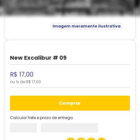
Imagem meramente ilustrativa
New Excalibur # 09
R$
17
,
00
ou
1
x de
R$
17
,
00
comprar
Calcular frete e prazo de entrega