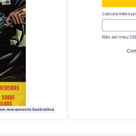
Calcular frete e p
Não sei meu CE
Com
m meramente ilustrativa