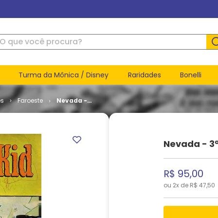
ue você procura?
Turma da Mônica / Disney
Raridades
Bonelli
es
Faroeste
Nevada -
3ª Série #
02 -
Durando
Kid
Nevada - 3ª
R$
95
,
00
ou
2
x de
R$
47
,
50