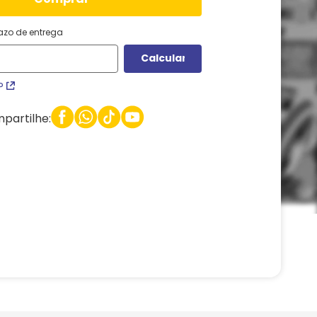
razo de entrega
P
partilhe: