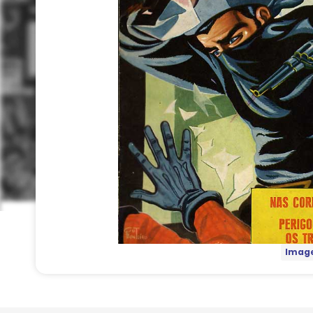
Image