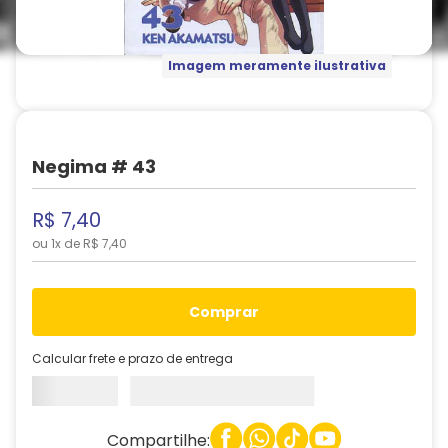
Imagem meramente ilustrativa
Negima # 43
R$
7
,
40
ou
1
x de
R$
7
,
40
comprar
Calcular frete e prazo de entrega
Compartilhe: