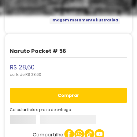
Imagem meramente ilustrativa
Naruto Pocket # 56
R$
28
,
60
ou
1
x de
R$
28
,
60
comprar
Calcular frete e prazo de entrega
Compartilhe: