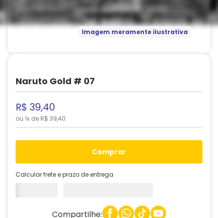
Imagem meramente ilustrativa
Naruto Gold # 07
R$
39
,
40
ou
1
x de
R$
39
,
40
comprar
Calcular frete e prazo de entrega
Compartilhe: