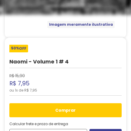
Imagem meramente ilustrativa
50%
OFF
Naomi - Volume 1 # 4
R$
15
,
90
R$
7
,
95
ou
1
x de
R$
7
,
95
comprar
Calcular frete e prazo de entrega