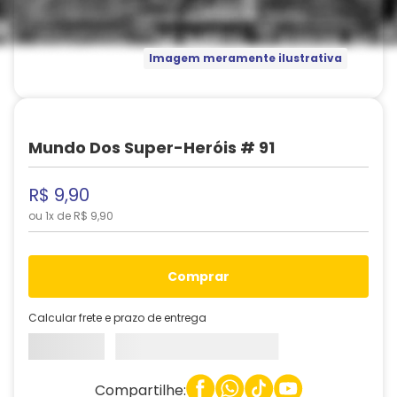
Imagem meramente ilustrativa
Mundo Dos Super-Heróis # 91
R$
9
,
90
ou
1
x de
R$
9
,
90
comprar
Calcular frete e prazo de entrega
Compartilhe: