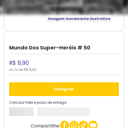
Imagem meramente ilustrativa
Mundo Dos Super-Heróis # 50
R$
9
,
90
ou
1
x de
R$
9
,
90
comprar
Calcular frete e prazo de entrega
Compartilhe: