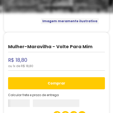
Imagem meramente ilustrativa
Mulher-Maravilha - Volte Para Mim
R$
18
,
80
ou
1
x de
R$
18
,
80
comprar
Calcular frete e prazo de entrega