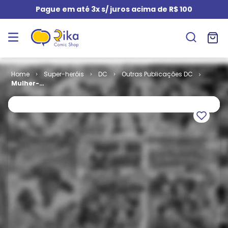
Pague em até 3x s/ juros acima de R$ 100
Super-heróis
DC
Outras Publicações DC
Mulher-
Maravilha -
Preto e
Dourado
(Capa Dura)