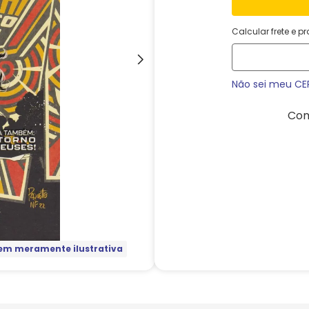
Calcular frete e p
Não sei meu CE
Com
m meramente ilustrativa