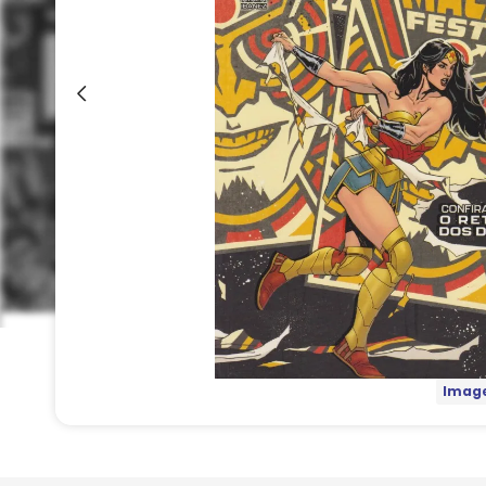
Image