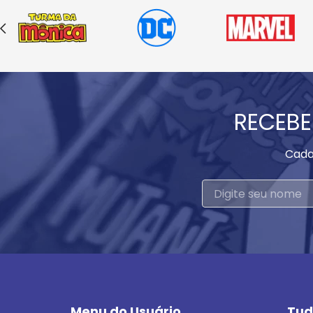
RECEBE
Cada
Menu do Usuário
Tud