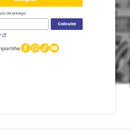
razo de entrega
P
partilhe: