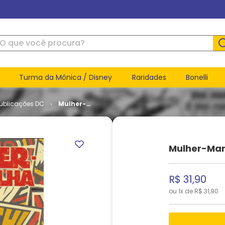
ue você procura?
Turma da Mônica / Disney
Raridades
Bonelli
Publicações DC
Mulher-
Maravilha
- 2ª Série
# 12
Mulher-Mara
R$
31
,
90
ou
1
x de
R$
31
,
90