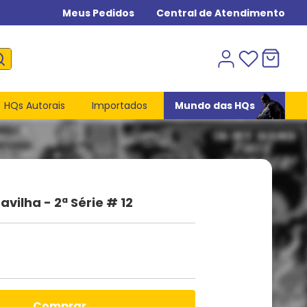
Meus Pedidos
Central de Atendimento
HQs Autorais
Importados
Mundo das HQs
vilha - 2ª Série # 12
comprar