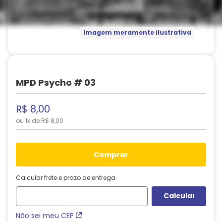
Imagem meramente ilustrativa
MPD Psycho # 03
R$
8
,
00
ou
1
x de
R$
8
,
00
comprar
Calcular frete e prazo de entrega
Não sei meu CEP