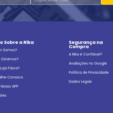
o Sobre a Rika
Segurança na 
Compra
m Somos?
A Rika é Confiável?
 Estamos?
Avaliações no Google
oja Física?
Política de Privacidade
alhe Conosco
Dados Legais
 Nosso APP
ões