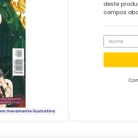
deste produ
campos aba
Com
m meramente ilustrativa