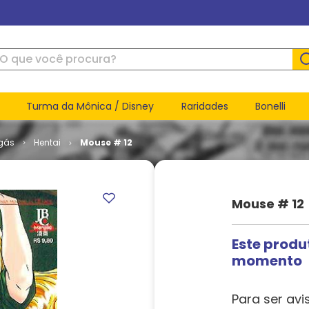
ue você procura?
Turma da Mônica / Disney
Raridades
Bonelli
gás
Hentai
Mouse # 12
Mouse # 12
Este produ
momento
Para ser avi