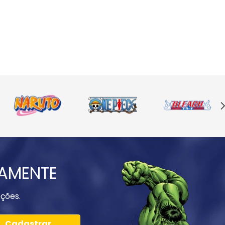
IAMENTE
ções.
Cadastrar