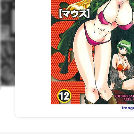
Image