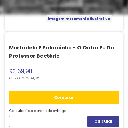
Imagem meramente ilustrativa
Mortadelo E Salaminho - O Outro Eu Do
Professor Bactério
R$
69
,
90
ou
2
x de
R$
34
,
95
comprar
Calcular frete e prazo de entrega