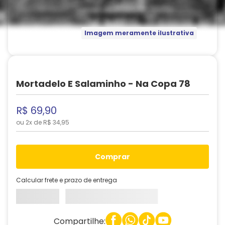
Imagem meramente ilustrativa
Mortadelo E Salaminho - Na Copa 78
R$
69
,
90
ou
2
x de
R$
34
,
95
comprar
Calcular frete e prazo de entrega
Compartilhe: