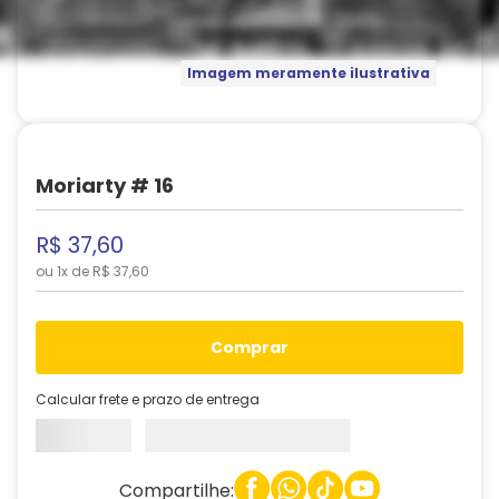
Imagem meramente ilustrativa
Moriarty # 16
R$
37
,
60
ou
1
x de
R$
37
,
60
comprar
Calcular frete e prazo de entrega
Compartilhe: