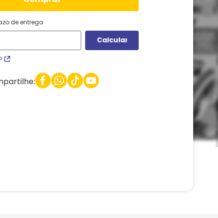
razo de entrega
P
partilhe: