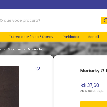
ue você procura?
Turma da Mônica / Disney
Raridades
Bonelli
s
Shounen
Moriarty #
12
Moriarty # 
R$
37
,
60
ou
1
x de
R$
37
,
60