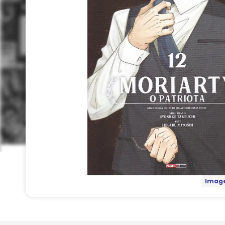
Image