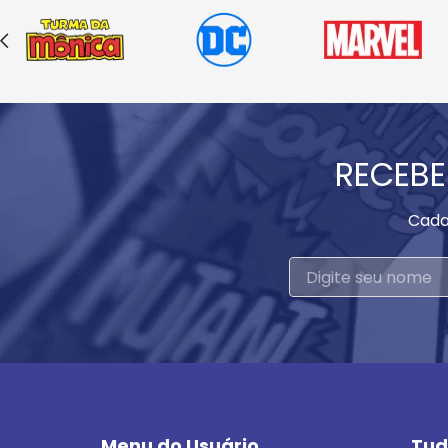
RECEBE
Cada
Menu do Usuário
Tud