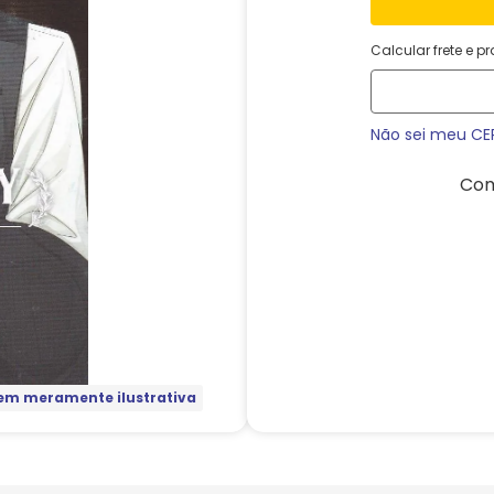
Calcular frete e p
Não sei meu CE
Com
m meramente ilustrativa