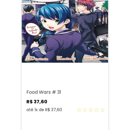
Food Wars # 31
R$
37
,
60
☆
☆
☆
☆
☆
até
1
x de
R$
37
,
60