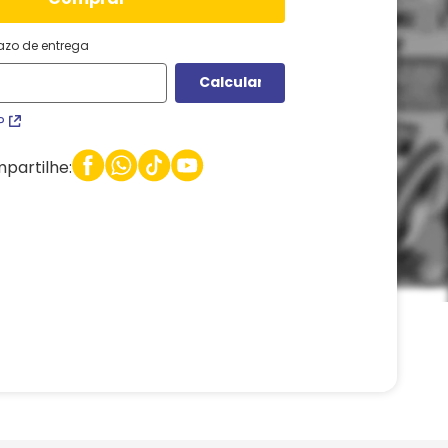
razo de entrega
P
partilhe: