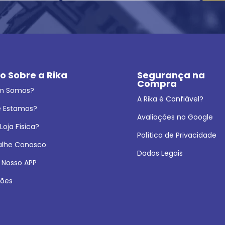
o Sobre a Rika
Segurança na 
Compra
m Somos?
A Rika é Confiável?
 Estamos?
Avaliações no Google
oja Física?
Política de Privacidade
alhe Conosco
Dados Legais
 Nosso APP
ões