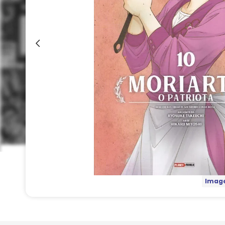
Image