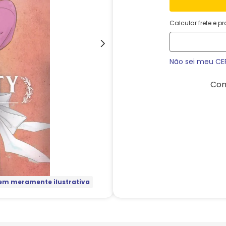
Calcular frete e p
Não sei meu CE
Com
m meramente ilustrativa