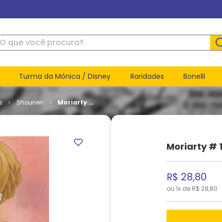
ue você procura?
Turma da Mônica / Disney
Raridades
Bonelli
s
Shounen
Moriarty #
10
Moriarty # 
R$
28
,
80
ou
1
x de
R$
28
,
80