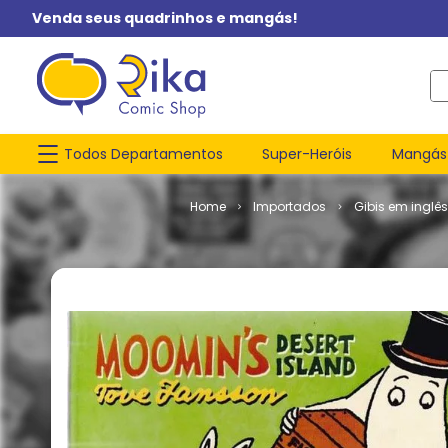
Venda seus quadrinhos e mangás!
O q
Todos Departamentos
Super-Heróis
Mangás
Importados
Gibis em inglês