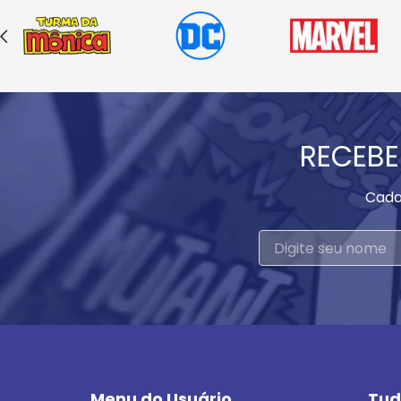
RECEBE
Cada
Menu do Usuário
Tud