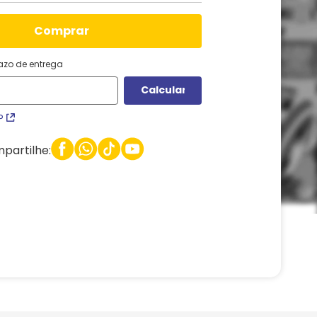
comprar
razo de entrega
P
partilhe: