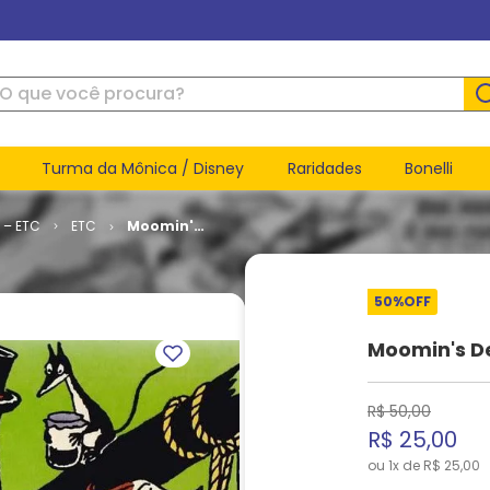
ue você procura?
Turma da Mônica / Disney
Raridades
Bonelli
 – ETC
ETC
Moomin's
Desert
Island
(TPB)
50%
OFF
Moomin's De
R$
50
,
00
R$
25
,
00
ou
1
x de
R$
25
,
00