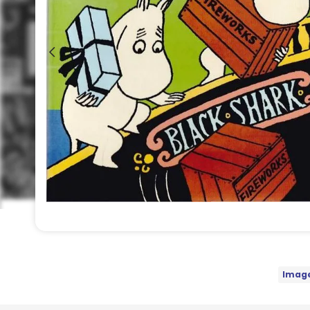
Image