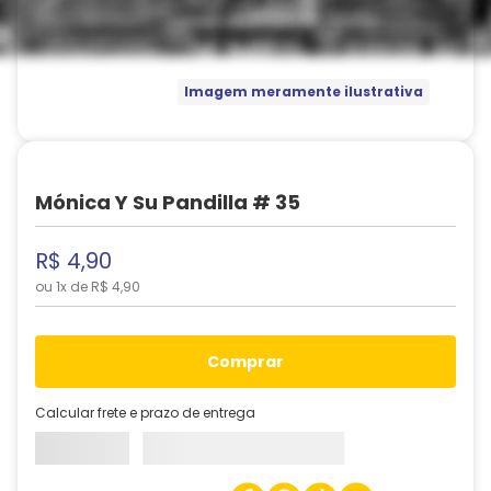
Imagem meramente ilustrativa
Mónica Y Su Pandilla # 35
R$
4
,
90
ou
1
x de
R$
4
,
90
comprar
Calcular frete e prazo de entrega