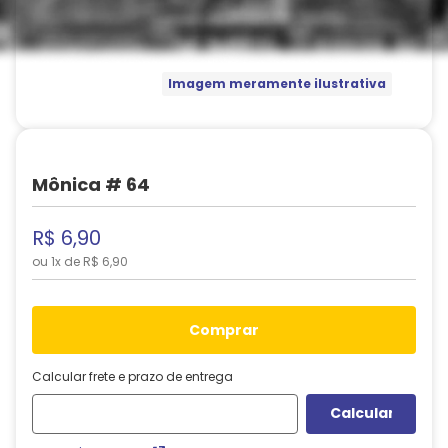
Imagem meramente ilustrativa
Mônica # 64
R$
6
,
90
ou
1
x de
R$
6
,
90
comprar
Calcular frete e prazo de entrega