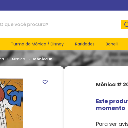
ue você procura?
Turma da Mônica / Disney
Raridades
Bonelli
ca
Mônica
Mônica #
202
Mônica # 2
Este produ
momento
Para ser avi