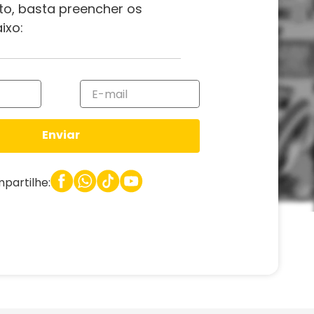
to, basta preencher os
ixo:
Enviar
partilhe: