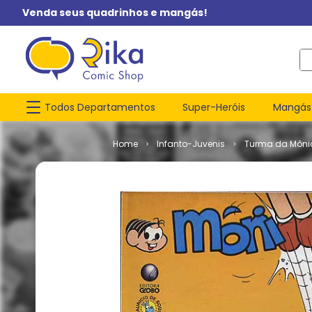
Venda seus quadrinhos e mangás!
O q
Todos Departamentos
Super-Heróis
Mangás
Infanto-Juvenis
Turma da Môni