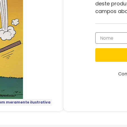
deste produ
campos aba
Com
m meramente ilustrativa