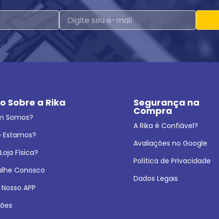
o Sobre a Rika
Segurança na 
Compra
m Somos?
A Rika é Confiável?
 Estamos?
Avaliações no Google
oja Física?
Política de Privacidade
alhe Conosco
Dados Legais
 Nosso APP
ões