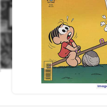
Image