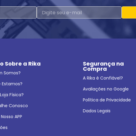
o Sobre a Rika
Segurança na 
Compra
m Somos?
A Rika é Confiável?
 Estamos?
Avaliações no Google
oja Física?
Política de Privacidade
alhe Conosco
Dados Legais
 Nosso APP
ões