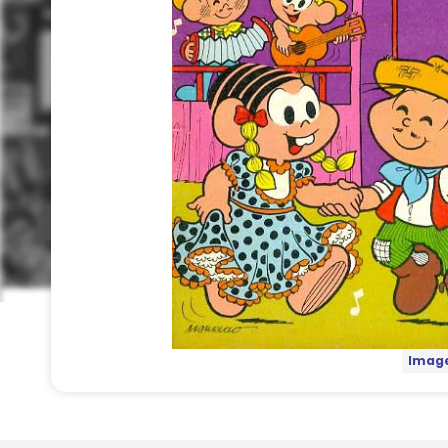
Image