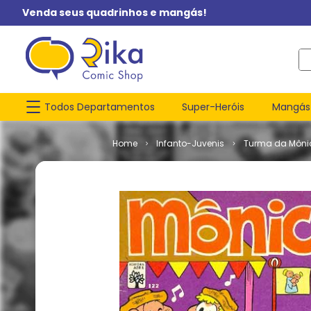
Venda seus quadrinhos e mangás!
O q
Todos Departamentos
Super-Heróis
Mangás
Infanto-Juvenis
Turma da Môni