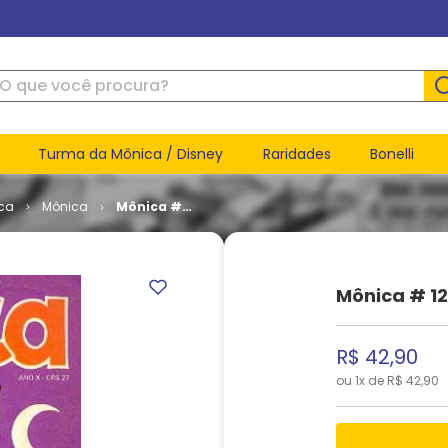
ue você procura?
Turma da Mônica / Disney
Raridades
Bonelli
ca
Mônica
Mônica #
122
Mônica # 1
R$
42
,
90
ou
1
x de
R$
42
,
90