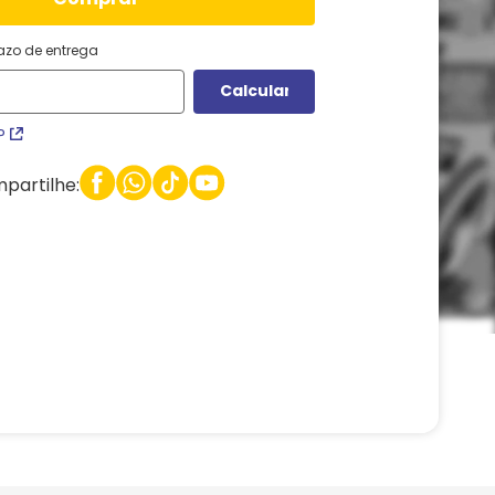
razo de entrega
P
partilhe: