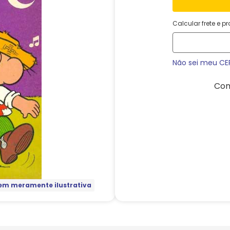
Calcular frete e p
Não sei meu CE
Com
m meramente ilustrativa