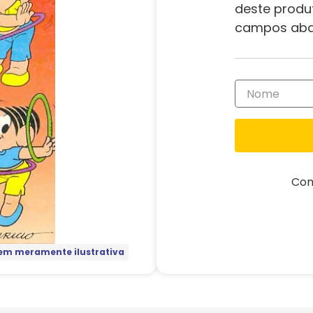
deste produ
campos aba
Com
m meramente ilustrativa