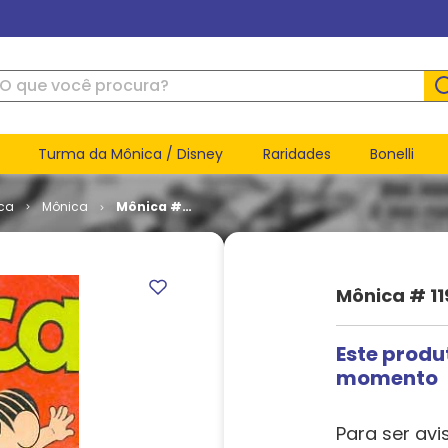
ue você procura?
Turma da Mônica / Disney
Raridades
Bonelli
ca
Mônica
Mônica #
119
Mônica # 11
Este produ
momento
Para ser avi