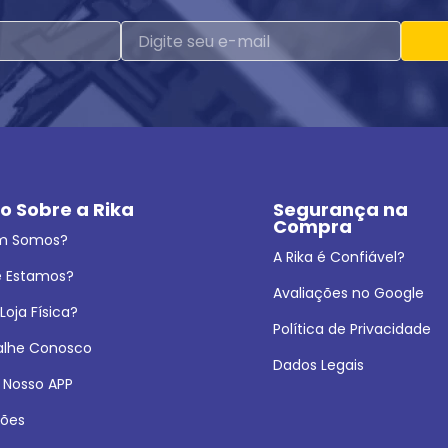
o Sobre a Rika
Segurança na 
Compra
m Somos?
A Rika é Confiável?
 Estamos?
Avaliações no Google
oja Física?
Política de Privacidade
alhe Conosco
Dados Legais
 Nosso APP
ões