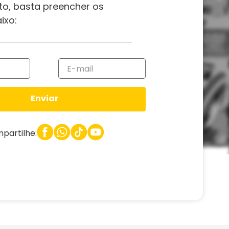
to, basta preencher os
ixo:
Enviar
partilhe: