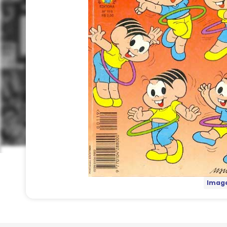
Image