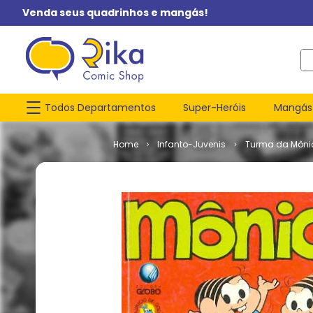
Venda seus quadrinhos e mangás!
O q
Todos Departamentos
Super-Heróis
Mangás
Infanto-Juvenis
Turma da Môni