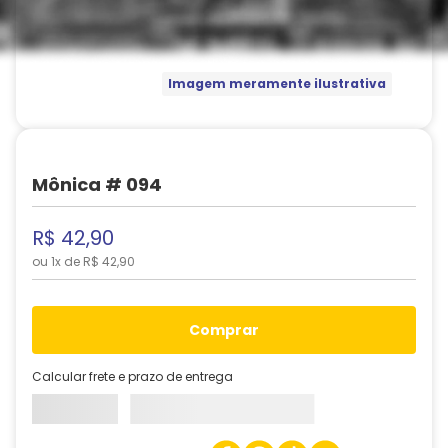
Imagem meramente ilustrativa
Mônica # 094
R$
42
,
90
ou
1
x de
R$
42
,
90
comprar
Calcular frete e prazo de entrega